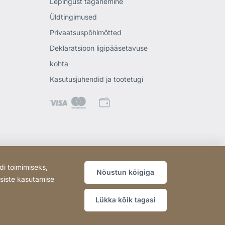
Lepingust taganemine
Üldtingimused
Privaatsuspõhimõtted
Deklaratsioon ligipääsetavuse
kohta
Kasutusjuhendid ja tootetugi
di toimimiseks,
Nõustun kõigiga
psiste kasutamise
Lükka kõik tagasi
Koduleht
[Website
Sisukaart
information]