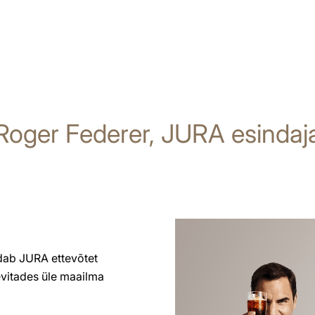
Roger Federer, JURA esindaj
ndab JURA ettevõtet
levitades üle maailma