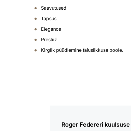
Saavutused
Täpsus
Elegance
Prestiiž
Kirglik püüdlemine täiuslikkuse poole.
loe
lähemalt
Roger Federeri kuulsuse