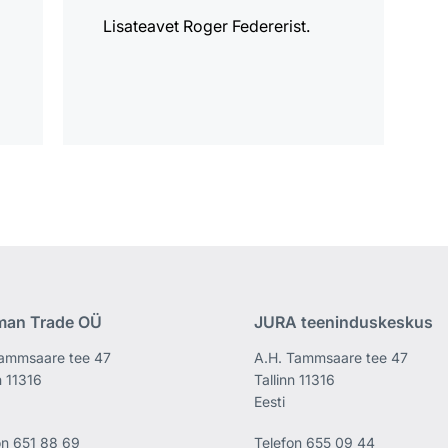
Lisateavet Roger Federerist.
man Trade OÜ
JURA teeninduskeskus
ammsaare tee 47
A.H. Tammsaare tee 47
n 11316
Tallinn 11316
Eesti
on
651 88 69
Telefon
655 09 44