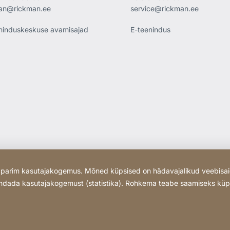
an@rickman.ee
service@rickman.ee
ninduskeskuse avamisajad
E-teenindus
da parim kasutajakogemus. Mõned küpsised on hädavajalikud veebisai
arandada kasutajakogemust (statistika). Rohkema teabe saamiseks kü