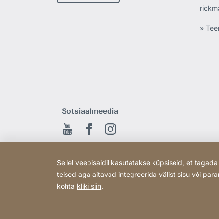
rickm
» Tee
Sotsiaalmeedia
Youtube
Facebook
Instagram
Sellel veebisaidil kasutatakse küpsiseid, et taga
teised aga aitavad integreerida välist sisu või p
kohta
kliki siin
.
Copyright © 2026