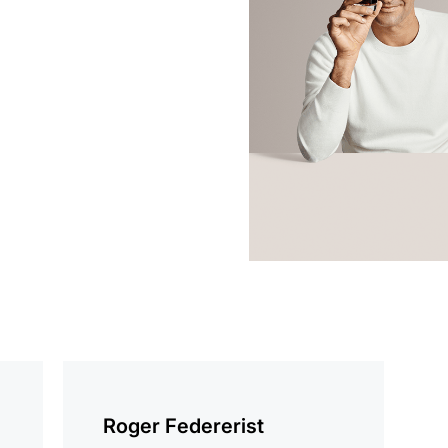
loe
lähemalt
Roger Federerist