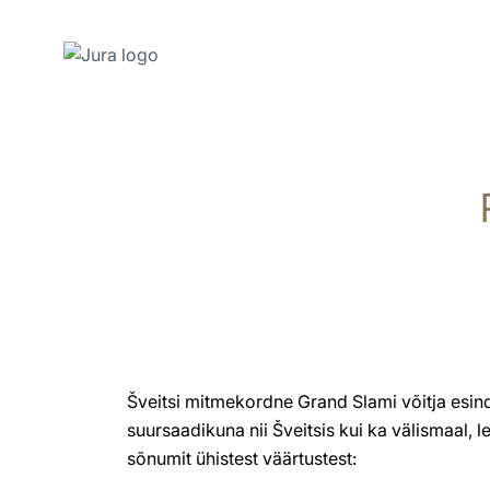
Näita
sisu
Otse
otsingusse
Šveitsi mitmekordne Grand Slami võitja esi
suursaadikuna nii Šveitsis kui ka välismaal, 
sõnumit ühistest väärtustest: