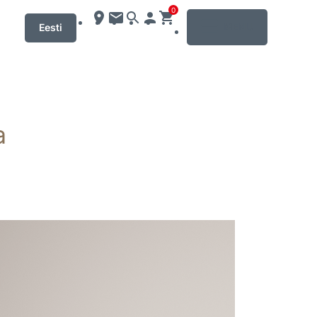
0
MENU
Eesti
a