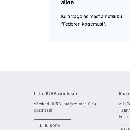
allee
Külastage esimest ametlikku
"Federeri kogemust".
Liitu JURA uudiskiri
Rick
Värsked JURA uudised otse Sinu
A.H.T
postkasti!
Tallin
Eesti
Liitu kohe
Telef