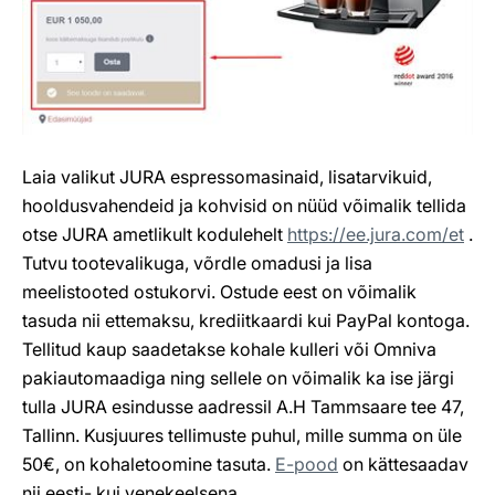
Laia valikut JURA espressomasinaid, lisatarvikuid,
hooldusvahendeid ja kohvisid on nüüd võimalik tellida
otse JURA ametlikult kodulehelt
https://ee.jura.com/et
.
Tutvu tootevalikuga, võrdle omadusi ja lisa
meelistooted ostukorvi. Ostude eest on võimalik
tasuda nii ettemaksu, krediitkaardi kui PayPal kontoga.
Tellitud kaup saadetakse kohale kulleri või Omniva
pakiautomaadiga ning sellele on võimalik ka ise järgi
tulla JURA esindusse aadressil A.H Tammsaare tee 47,
Tallinn. Kusjuures tellimuste puhul, mille summa on üle
50€, on kohaletoomine tasuta.
E-pood
on kättesaadav
nii eesti- kui venekeelsena.