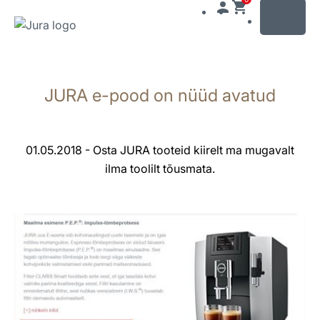
MENU
Näita
sisu
JURA e-pood on nüüd avatud
Otse
otsingusse
01.05.2018 - Osta JURA tooteid kiirelt ma mugavalt
ilma toolilt tõusmata.