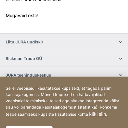
Mugavaid oste!
Liitu JURA uudiskiri
Rickman Trade OÜ
JURA teeninduskeskus
Sellel veebisaidil kasutatakse küpsiseid, et tagada parim
E-pood / Tingimused
kasutajakogemus. Mõned küpsised on hädavajalikud
veebisaidi toimimiseks, teised aga aitavad integreerida välist
sisu või parandada kasutajakogemust (statistika). Rohkema
Sotsiaalmeedia
kliki siin
teabe saamiseks küpsiste kasutamise kohta
.
Sisukaart