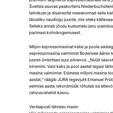
Šveitsis asuvas peakorteris Niederbuchsiteni
tehnikute ja disainerite meeskonnad selle kalla
täiusliku naudingu juurde, mis oleks kättes
Selleks annab jõudu kustumatu janu uuenduste
parimast kohvikogemusest.
Miljon espressomasinat kahe ja poole aasta
espressomasina valmimist Bodensee ääres t
juures ümbritses suur põnevus. „Nüüd saavu
kiiremini. Vaid kaks ja pool aastat tagasi täh
masina valmimist. Esimese miljoni masina to
aastat,“ räägib JURA tegevjuht Emanuel Prob
eelmise aasta rekordmüük rõhutab ka ettevõ
rahvusvahelist kasvu.
Verstaposti tähistav masin