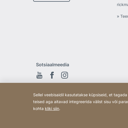
rickm
» Tee
Sotsiaalmeedia
Youtube
Facebook
Instagram
Sellel veebisaidil kasutatakse küpsiseid, et taga
teised aga aitavad integreerida välist sisu või p
kohta
kliki siin
.
Copyright © 2026