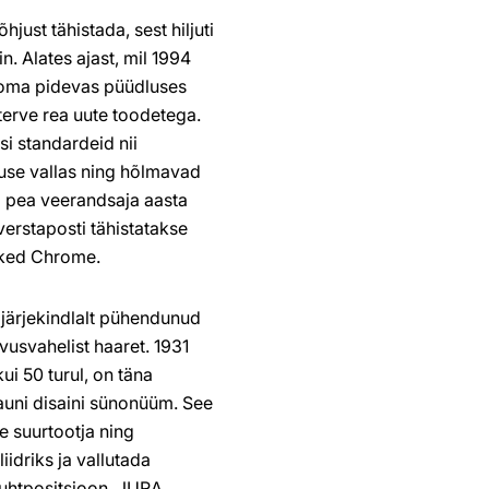
just tähistada, sest hiljuti
n. Alates ajast, mil 1994
 oma pidevas püüdluses
erve rea uute toodetega.
 standardeid nii
vuse vallas ning hõlmavad
 pea veerandsaja aasta
erstaposti tähistatakse
oked Chrome.
 järjekindlalt pühendunud
usvahelist haaret. 1931
ui 50 turul, on täna
kauni disaini sünonüüm. See
e suurtootja ning
idriks ja vallutada
uhtpositsioon. JURA