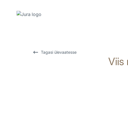
Näita
sisu
Otse
otsingusse
Tagasi ülevaatesse
Viis