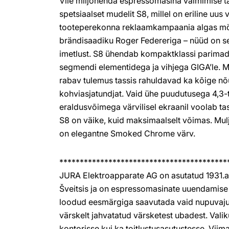
Viie miljonenda espressomasina valmimise t
spetsiaalset mudelit S8, millel on eriline uus
tooteperekonna reklaamkampaania algas mö
brändisaadiku Roger Federeriga – nüüd on se
imetlust. S8 ühendab kompaktklassi parim
segmendi elementidega ja vihjega GIGA’le. Mu
rabav tulemus tassis rahuldavad ka kõige n
kohviasjatundjat. Vaid ühe puudutusega 4,3-t
eraldusvõimega värvilisel ekraanil voolab tas
S8 on väike, kuid maksimaalselt võimas. Mul
on elegantne Smoked Chrome värv.
*****************************************
JURA Elektroapparate AG on asutatud 1931.a
Šveitsis ja on espressomasinate uuendamise l
loodud eesmärgiga saavutada vaid nupuvaj
värskelt jahvatatud värsketest ubadest. Valik
kontorisse kui ka toitlustusasutustesse. Viim