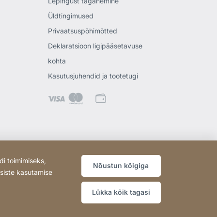
Lepingust taganemine
Üldtingimused
Privaatsuspõhimõtted
Deklaratsioon ligipääsetavuse
kohta
Kasutusjuhendid ja tootetugi
di toimimiseks,
Nõustun kõigiga
psiste kasutamise
Lükka kõik tagasi
Koduleht
[Website
Sisukaart
information]