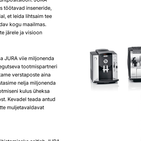
s töötavad inseneride,
l, et leida lihtsaim tee
aadav kogu maailmas.
 järele ja visioon
ga JURA viie miljonenda
egutseva tootmispartneri
tame verstaposte aina
istasime nelja miljonenda
otmiseni kulus üheksa
st. Kevadel teada antud
tte muljetavaldavat