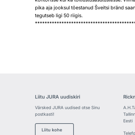
pika aja jooksul tõestanud Šveitsi bränd saan
tegutseb ligi 50 riigis.
*****************************************
Liitu JURA uudiskiri
Rick
Värsked JURA uudised otse Sinu
A.H.T
postkasti!
Tallin
Eesti
Liitu kohe
Telef