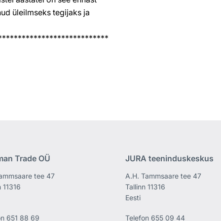
ud üleilmseks tegijaks ja
****************************
man Trade OÜ
JURA teeninduskeskus
ammsaare tee 47
A.H. Tammsaare tee 47
n 11316
Tallinn 11316
Eesti
on
651 88 69
Telefon
655 09 44