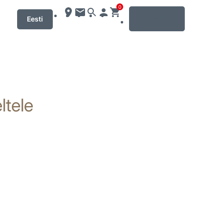
0
MENU
Eesti
ltele