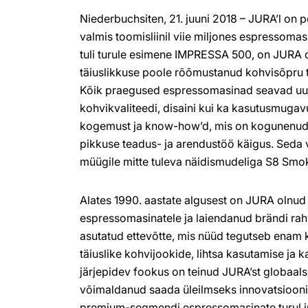
Niederbuchsiten, 21. juuni 2018 – JURA’l on põh
valmis toomisliinil viie miljones espressomasi
tuli turule esimene IMPRESSA 500, on JURA
täiuslikkuse poole rõõmustanud kohvisõpru t
Kõik praegused espressomasinad seavad uusi
kohvikvaliteedi, disaini kui ka kasutusmuga
kogemust ja know-how’d, mis on kogunenud
pikkuse teadus- ja arendustöö käigus. Seda v
müügile mitte tuleva näidismudeliga S8 Sm
Alates 1990. aastate algusest on JURA olnud
espressomasinatele ja laiendanud brändi rahv
asutatud ettevõtte, mis nüüd tegutseb enam k
täiuslike kohvijookide, lihtsa kasutamise ja 
järjepidev fookus on teinud JURA’st globaals
võimaldanud saada üleilmseks innovatsioonili
premium-segmendi espressomasinate turul j