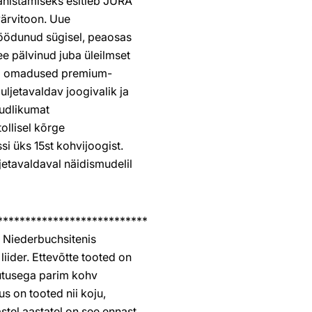
ähistamiseks esitleb JURA
 värvitoon. Uue
ödunud sügisel, peaosas
e pälvinud juba üleilmset
ad omadused premium-
ljetavaldav joogivalik ja
õudlikumat
ollisel kõrge
si üks 15st kohvijoogist.
jetavaldaval näidismudelil
***************************
 Niederbuchsitenis
iider. Ettevõtte tooted on
utusega parim kohv
us on tooted nii koju,
astel aastatel on see ennast