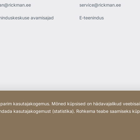
an@rickman.ee
service@rickman.ee
ninduskeskuse avamisajad
E-teenindus
da parim kasutajakogemus. Mõned küpsised on hädavajalikud veebisai
arandada kasutajakogemust (statistika). Rohkema teabe saamiseks kü