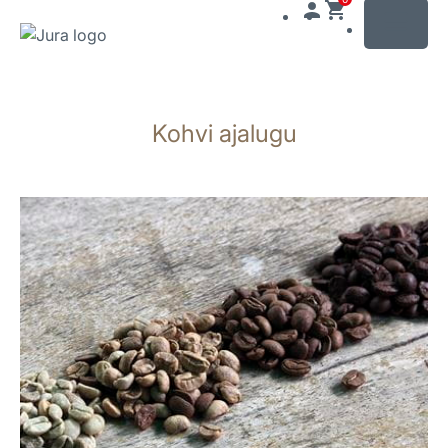
MENU
Näita
sisu
Kohvi ajalugu
Otse
otsingusse