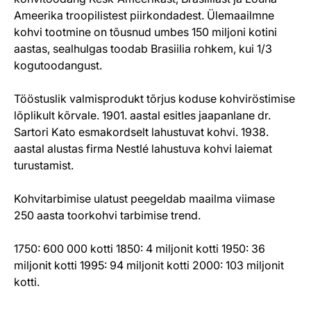
Ameerika troopilistest piirkondadest. Ülemaailmne
kohvi tootmine on tõusnud umbes 150 miljoni kotini
aastas, sealhulgas toodab Brasiilia rohkem, kui 1/3
kogutoodangust.
Tööstuslik valmisprodukt tõrjus koduse kohviröstimise
lõplikult kõrvale. 1901. aastal esitles jaapanlane dr.
Sartori Kato esmakordselt lahustuvat kohvi. 1938.
aastal alustas firma Nestlé lahustuva kohvi laiemat
turustamist.
Kohvitarbimise ulatust peegeldab maailma viimase
250 aasta toorkohvi tarbimise trend.
1750: 600 000 kotti 1850: 4 miljonit kotti 1950: 36
miljonit kotti 1995: 94 miljonit kotti 2000: 103 miljonit
kotti.