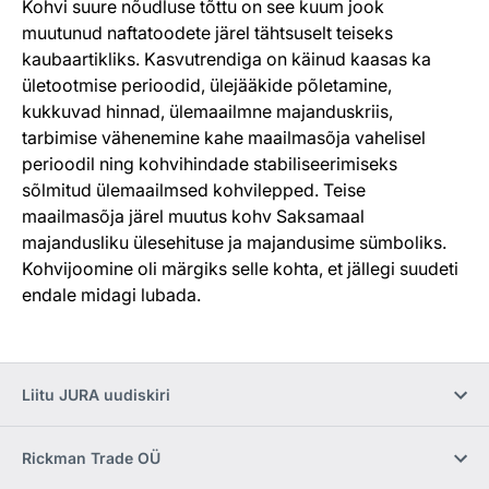
Kohvi suure nõudluse tõttu on see kuum jook
muutunud naftatoodete järel tähtsuselt teiseks
kaubaartikliks. Kasvutrendiga on käinud kaasas ka
ületootmise perioodid, ülejääkide põletamine,
kukkuvad hinnad, ülemaailmne majanduskriis,
tarbimise vähenemine kahe maailmasõja vahelisel
perioodil ning kohvihindade stabiliseerimiseks
sõlmitud ülemaailmsed kohvilepped. Teise
maailmasõja järel muutus kohv Saksamaal
majandusliku ülesehituse ja majandusime sümboliks.
Kohvijoomine oli märgiks selle kohta, et jällegi suudeti
endale midagi lubada.
Liitu JURA uudiskiri
Rickman Trade OÜ