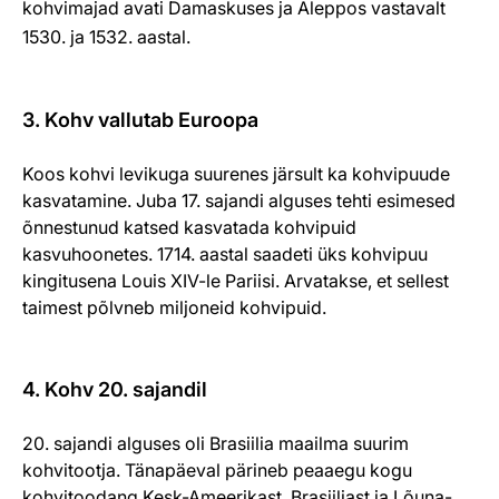
kohvimajad avati Damaskuses ja Aleppos vastavalt
1530. ja 1532. aastal.
3. Kohv vallutab Euroopa
Koos kohvi levikuga suurenes järsult ka kohvipuude
kasvatamine. Juba 17. sajandi alguses tehti esimesed
õnnestunud katsed kasvatada kohvipuid
kasvuhoonetes. 1714. aastal saadeti üks kohvipuu
kingitusena Louis XIV-le Pariisi. Arvatakse, et sellest
taimest põlvneb miljoneid kohvipuid.
4. Kohv 20. sajandil
20. sajandi alguses oli Brasiilia maailma suurim
kohvitootja. Tänapäeval pärineb peaaegu kogu
kohvitoodang Kesk-Ameerikast, Brasiiliast ja Lõuna-