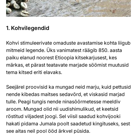
1. Kohvilegendid
Kohvi stimuleerivate omaduste avastamise kohta liigub
mitmeid legende. Üks vanimatest räägib 850. aasta
paiku elanud noorest Etioopia kitsekarjusest, kes
märkas, et pärast teatavate marjade söömist muutusid
tema kitsed eriti elavaks.
Seejärel proovisid ka mungad neid marju, kuid pettusid
nende kibedas maitses sedavõrd, et viskasid marjad
tulle. Peagi tungis nende ninasõõrmetesse meeldiv
aroom. Mungad olid nii uudishimulikud, et keetsid
röstitud viljadest joogi. Sel viisil saadud kohvijooki
hakati pidama Jumala poolt saadetud kingituseks, sest
see aitas neil pool ööd ärkvel püsida.