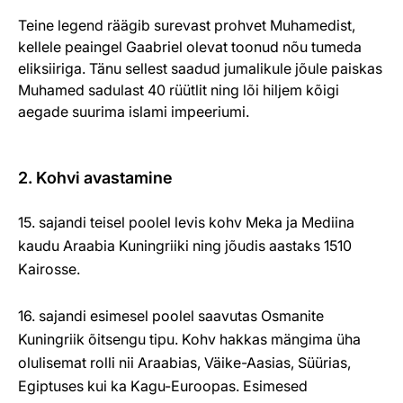
Teine legend räägib surevast prohvet Muhamedist,
kellele peaingel Gaabriel olevat toonud nõu tumeda
eliksiiriga. Tänu sellest saadud jumalikule jõule paiskas
Muhamed sadulast 40 rüütlit ning lõi hiljem kõigi
aegade suurima islami impeeriumi.
2. Kohvi avastamine
15. sajandi teisel poolel levis kohv Meka ja Mediina
kaudu Araabia Kuningriiki ning jõudis aastaks 1510
Kairosse.
16. sajandi esimesel poolel saavutas Osmanite
Kuningriik õitsengu tipu. Kohv hakkas mängima üha
olulisemat rolli nii Araabias, Väike-Aasias, Süürias,
Egiptuses kui ka Kagu-Euroopas. Esimesed