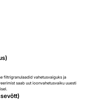
us)
e filtrigranulaadid vahetusvaiguks ja
reerimist saab uut ioonvahetusvaiku uuesti
isel.
ssevõtt)