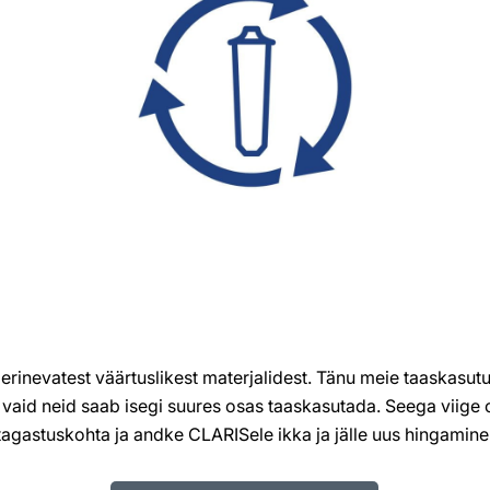
erinevatest väärtuslikest materjalidest. Tänu meie taaskasutu
a, vaid neid saab isegi suures osas taaskasutada. Seega viige 
tagastuskohta ja andke CLARISele ikka ja jälle uus hingamine