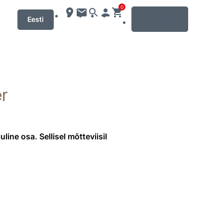
0
MENU
Eesti
r
ine osa. Sellisel mõtteviisil