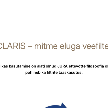
LARIS – mitme eluga veefilte
ikas kasutamine on alati olnud JURA ettevõtte filosoofia olul
põhineb ka filtrite taaskasutus.