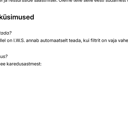
 küsimused
etada?
el on I.W.S. annab automaatselt teada, kui filtrit on vaja vah
sus?
 vee karedusastmest: