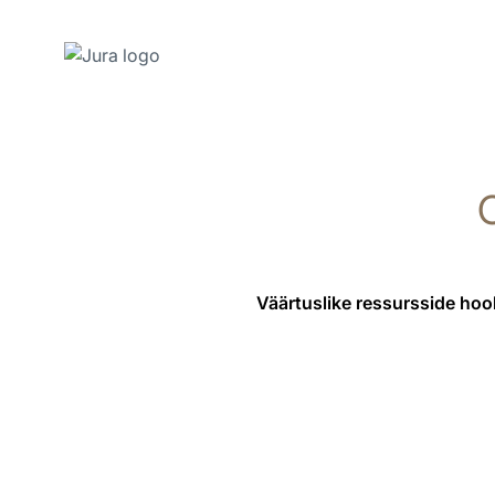
Näita
sisu
Otse
C
otsingusse
Väärtuslike ressursside hool