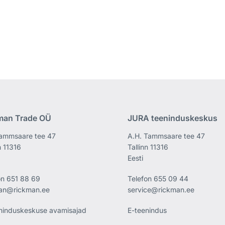
man Trade OÜ
JURA teeninduskeskus
ammsaare tee 47
A.H. Tammsaare tee 47
n 11316
Tallinn 11316
Eesti
on
651 88 69
Telefon
655 09 44
an@rickman.ee
service@rickman.ee
ninduskeskuse avamisajad
E-teenindus