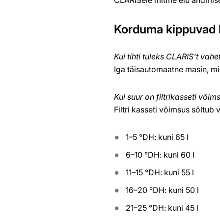
Korduma kippuvad
Kui tihti tuleks CLARIS't vah
Iga täisautomaatne masin, mill
Kui suur on filtrikasseti võim
Filtri kasseti võimsus sõltub
1–5 °DH: kuni 65 l
6–10 °DH: kuni 60 l
11–15 °DH: kuni 55 l
16–20 °DH: kuni 50 l
21–25 °DH: kuni 45 l