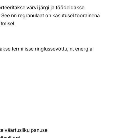
rteeritakse värvi järgi ja töödeldakse
. See nn regranulaat on kasutusel toorainena
tmisel.
akse termilisse ringlussevõttu, nt energia
ate väärtusliku panuse
tänulikud.