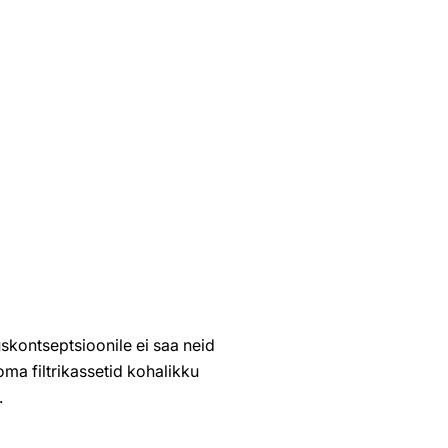
skontseptsioonile ei saa neid
oma filtrikassetid kohalikku
.