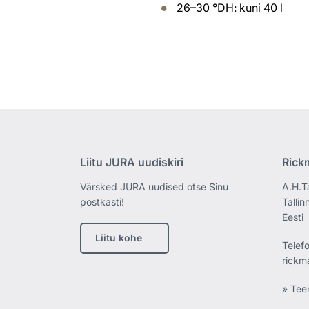
26–30 °DH: kuni 40 l
Liitu JURA uudiskiri
Rick
Värsked JURA uudised otse Sinu
A.H.T
postkasti!
Tallin
Eesti
Liitu kohe
Telef
rickm
» Tee