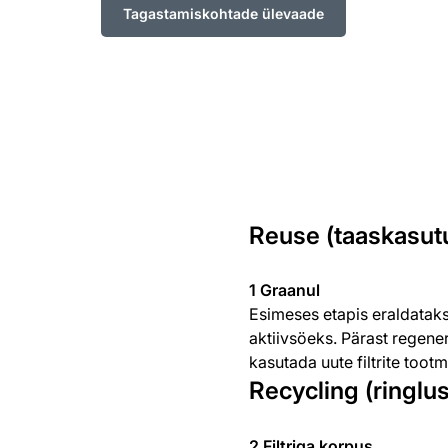
Tagastamiskohtade ülevaade
Reuse (taaskasut
1 Graanul
Esimeses etapis eraldataks
aktiivsöeks. Pärast regene
kasutada uute filtrite tootm
Recycling (ringlu
2 Filtriga korpus