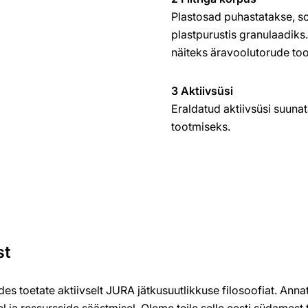
Plastosad puhastatakse, so
plastpurustis granulaadiks
näiteks äravoolutorude too
3 Aktiivsüsi
Eraldatud aktiivsüsi suunat
tootmiseks.
st
des toetate aktiivselt JURA jätkusuutlikkuse filosoofiat. Ann
ja ressursside säästmisel. Oleme teile selle eesti südamest 