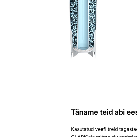
Täname teid abi ee
Kasutatud veefiltreid tagasta
CLARISele mitme elu andmisel 