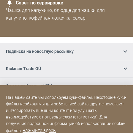
Совет по сервировке
Чашка для капучино, блюдце для чашки для
капучино, кофейная ложечка, сахар
Подписка на новостную рассылку
Rickman Trade OÜ
Сервисный центр JURA
На нашем сайте мы используем куки-файлы. Некоторые куки-
Покупайте онлайн / Условия
файлы необходимы для работы веб-сайта, другие помогают
интегрировать внешний контент или улучшать
взаимодействие с пользователем (статистика). Для
Социальные медиа
получения подробной информации об использовании cookie-
нажмите здесь
файлов
.