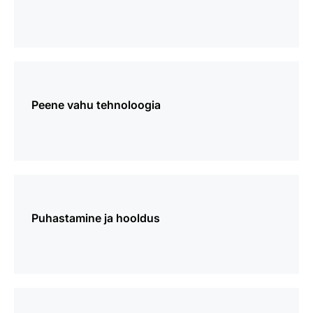
Vaata
lisaks
Peene vahu tehnoloogia
Vaata
lisaks
Puhastamine ja hooldus
Vaata