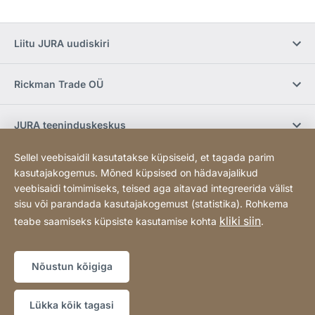
Liitu JURA uudiskiri
Rickman Trade OÜ
JURA teeninduskeskus
Sellel veebisaidil kasutatakse küpsiseid, et tagada parim
E-pood / Tingimused
kasutajakogemus. Mõned küpsised on hädavajalikud
veebisaidi toimimiseks, teised aga aitavad integreerida välist
sisu või parandada kasutajakogemust (statistika). Rohkema
Sotsiaalmeedia
kliki siin
teabe saamiseks küpsiste kasutamise kohta
.
Sisukaart
Koduleht
[Website
Nõustun kõigiga
information]
Copyright © 2026
Lükka kõik tagasi