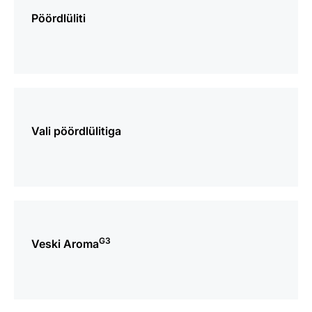
lisaks
Pöördlüliti
Vaata
lisaks
Vali pöördlülitiga
Vaata
lisaks
G3
Veski Aroma