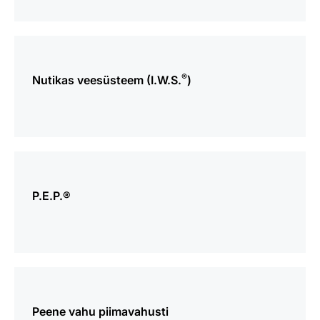
Vaata
lisaks
®
Nutikas veesüsteem (I.W.S.
)
Vaata
lisaks
P.E.P.®
Vaata
lisaks
Peene vahu piimavahusti