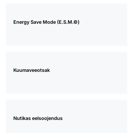
Vaata
lisaks
Energy Save Mode (E.S.M.©)
Vaata
lisaks
Kuumaveeotsak
Vaata
lisaks
Nutikas eelsoojendus