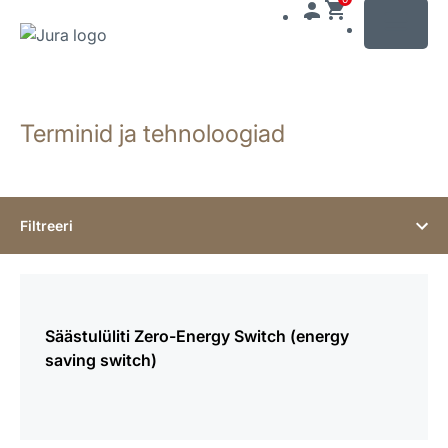
MENU
Näita
sisu
Terminid ja tehnoloogiad
Otse
otsingusse
Filtreeri
Vaata
lisaks
Säästulüliti Zero-Energy Switch (energy
saving switch)